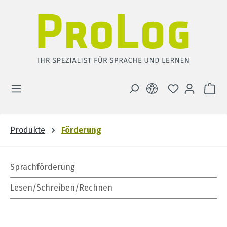
Zum Hauptinhalt springen
DU HAST 0 
WA
Produkte
Förderung
Sprachförderung
Lesen/Schreiben/Rechnen