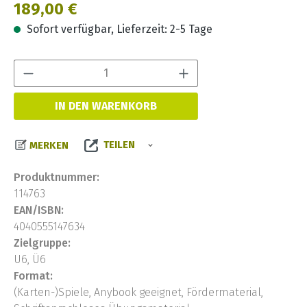
Regulärer Preis:
189,00 €
Sofort verfügbar, Lieferzeit: 2-5 Tage
Produkt Anzahl:
IN DEN WARENKORB
TEILEN
MERKEN
Produktnummer:
114763
EAN/ISBN:
4040555147634
Zielgruppe:
U6, Ü6
Format:
(Karten-)Spiele, Anybook geeignet, Fördermaterial,