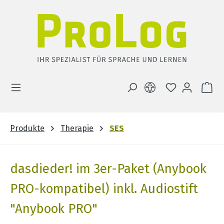
Zum Hauptinhalt springen
DU HAST 0 
WA
Produkte
Therapie
SES
dasdieder! im 3er-Paket (Anybook
PRO-kompatibel) inkl. Audiostift
"Anybook PRO"