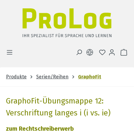
Zum Hauptinhalt springen
DU HAST 0 
WA
Produkte
Serien/Reihen
GraphoFit
GraphoFit-Übungsmappe 12:
Verschriftung langes i (i vs. ie)
zum Rechtschreiberwerb