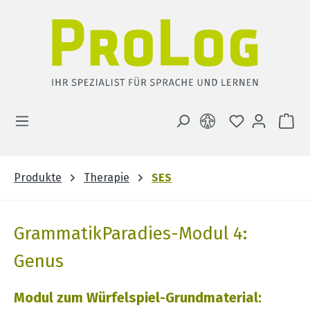
Zum Hauptinhalt springen
DU HAST 0 
WA
Produkte
Therapie
SES
GrammatikParadies-Modul 4:
Genus
Modul zum Würfelspiel-Grundmaterial: