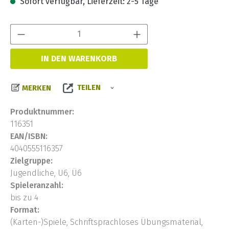
Sofort verfügbar, Lieferzeit: 2-5 Tage
Produkt Anzahl:
IN DEN WARENKORB
TEILEN
MERKEN
Produktnummer:
116351
EAN/ISBN:
4040555116357
Zielgruppe:
Jugendliche, U6, Ü6
Spieleranzahl:
bis zu 4
Format:
(Karten-)Spiele, Schriftsprachloses Übungsmaterial,