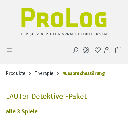
Zum Hauptinhalt springen
DU HAST 0 
WA
Produkte
Therapie
Aussprachestörung
LAUTer Detektive -Paket
alle 3 Spiele