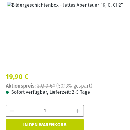
Bildergalerie überspringen
Verkaufspreis:
19,90 €
Aktionspreis:
39,90 €*
(50.13% gespart)
Sofort verfügbar, Lieferzeit: 2-5 Tage
Produkt Anzahl:
IN DEN WARENKORB