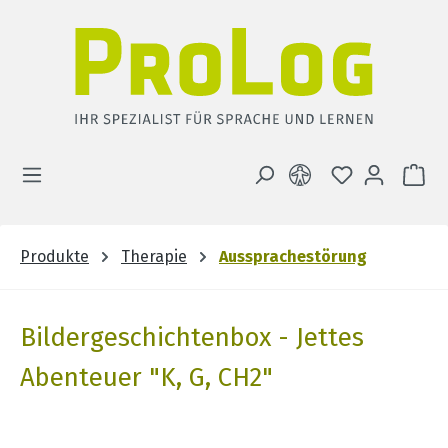
Zum Hauptinhalt springen
DU HAST 0 
WA
Produkte
Therapie
Aussprachestörung
Bildergeschichtenbox - Jettes
Abenteuer "K, G, CH2"