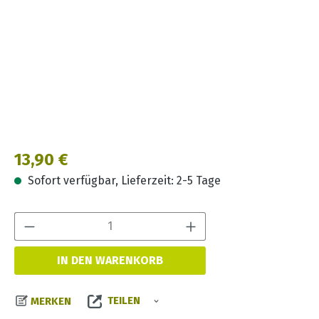
Regulärer Preis:
13,90 €
Sofort verfügbar, Lieferzeit: 2-5 Tage
Produkt Anzahl:
IN DEN WARENKORB
TEILEN
MERKEN