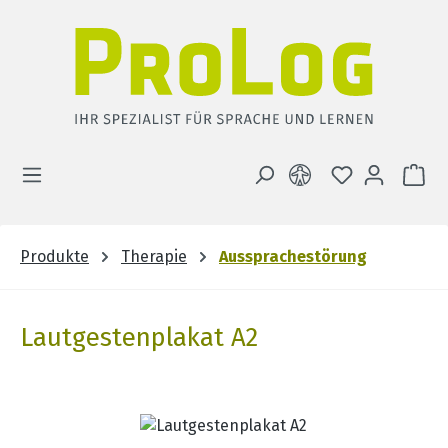
Zum Hauptinhalt springen
DU HAST 0 
WA
Produkte
Therapie
Aussprachestörung
Lautgestenplakat A2
Bildergalerie überspringen