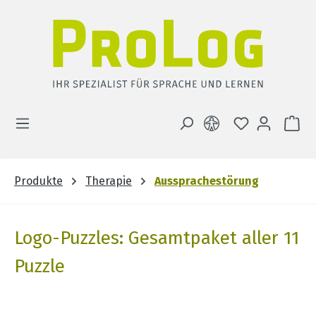
Zum Hauptinhalt springen
DU HAST 0 
WA
Produkte
Therapie
Aussprachestörung
Logo-Puzzles: Gesamtpaket aller 11
Puzzle