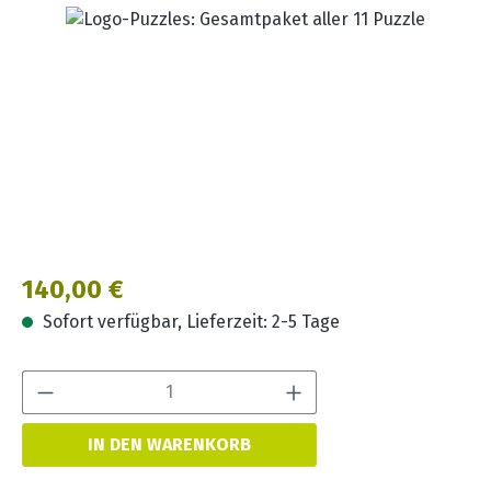
Bildergalerie überspringen
Regulärer Preis:
140,00 €
Sofort verfügbar, Lieferzeit: 2-5 Tage
Produkt Anzahl:
IN DEN WARENKORB