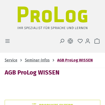
Zum Hauptinhalt springen
DU HAST 0 
WA
Service
Seminar-Infos
AGB ProLog WISSEN
AGB ProLog WISSEN