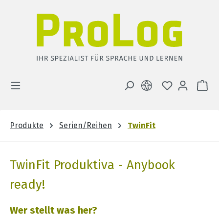
Zum Hauptinhalt springen
DU HAST 0 
WA
Produkte
Serien/Reihen
TwinFit
TwinFit Produktiva - Anybook
ready!
Wer stellt was her?