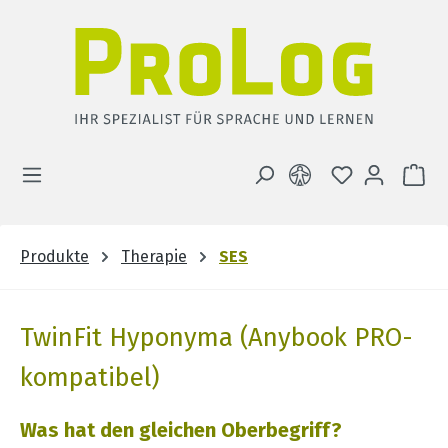
Zum Hauptinhalt springen
DU HAST 0 
WA
Produkte
Therapie
SES
TwinFit Hyponyma (Anybook PRO-
kompatibel)
Was hat den gleichen Oberbegriff?