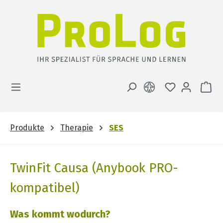
Zum Hauptinhalt springen
DU HAST 0 
WA
Produkte
Therapie
SES
TwinFit Causa (Anybook PRO-
kompatibel)
Was kommt wodurch?