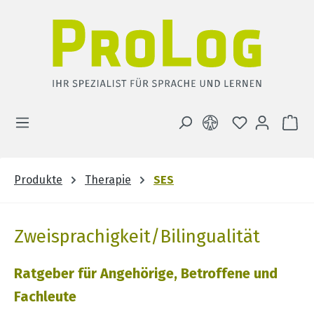
Zum Hauptinhalt springen
DU HAST 0 
WA
Produkte
Therapie
SES
Zweisprachigkeit/Bilingualität
Ratgeber für Angehörige, Betroffene und
Fachleute