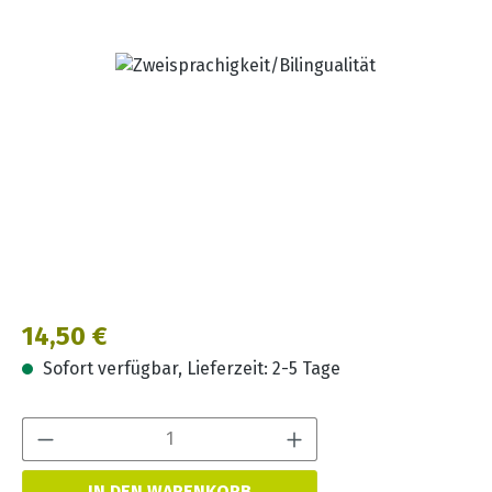
Bildergalerie überspringen
Regulärer Preis:
14,50 €
Sofort verfügbar, Lieferzeit: 2-5 Tage
Produkt Anzahl:
IN DEN WARENKORB