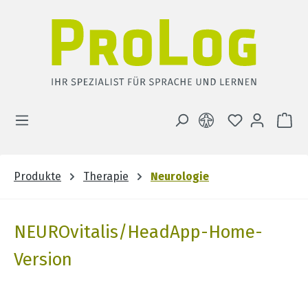
Zum Hauptinhalt springen
DU HAST 0 
WA
Produkte
Therapie
Neurologie
NEUROvitalis/HeadApp-Home-
Version