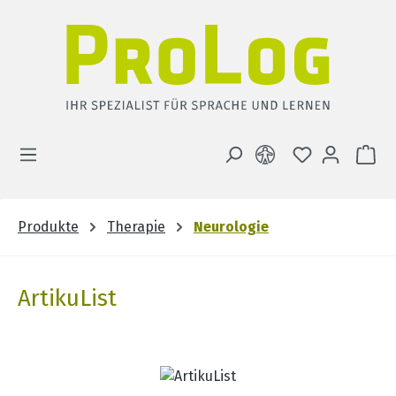
Zum Hauptinhalt springen
DU HAST 0 
WA
Produkte
Therapie
Neurologie
ArtikuList
Bildergalerie überspringen