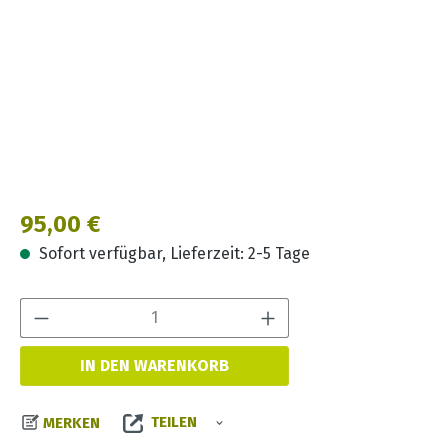
Regulärer Preis:
95,00 €
Sofort verfügbar, Lieferzeit: 2-5 Tage
Produkt Anzahl:
IN DEN WARENKORB
TEILEN
MERKEN