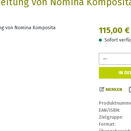
beitung von Nomina Komposit
Regulärer Prei
115,00 €
Sofort verfüg
IN D
MERKEN
Produktnumme
EAN/ISBN:
Zielgruppe:
Format: