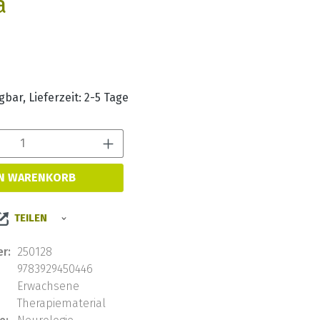
a
s:
bar, Lieferzeit: 2-5 Tage
Produkt Anzahl: Gib den 
EN WARENKORB
TEILEN
r:
250128
9783929450446
Erwachsene
Therapiematerial