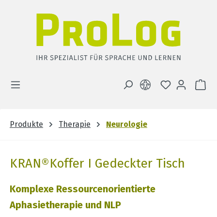
Zum Hauptinhalt springen
DU HAST 0 
WA
Produkte
Therapie
Neurologie
KRAN®Koffer I Gedeckter Tisch
Komplexe Ressourcenorientierte
Aphasietherapie und NLP