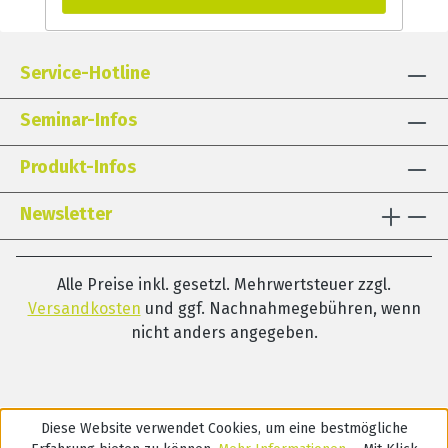
Wörterbuch orientiert sich in Umfang und
Wortschatz an den Bedürfnissen und
Handlungsoptionen zentral
Service-Hotline
sprachgestörter Menschen und will deren
besondere Kommunikation sicherer und
Seminar-Infos
effizienter machen. Durch die
systematische Bearbeitung der im
Produkt-Infos
Übungsordner und auf dem USB-Stick
enthaltenen Kopiervorlagen sollen
Newsletter
aphasische Patienten an die Verwendung
eines solchen Wörterbuchs herangeführt
werden.
Alle Preise inkl. gesetzl. Mehrwertsteuer zzgl.
Versandkosten
und ggf. Nachnahmegebühren, wenn
nicht anders angegeben.
Diese Website verwendet Cookies, um eine bestmögliche