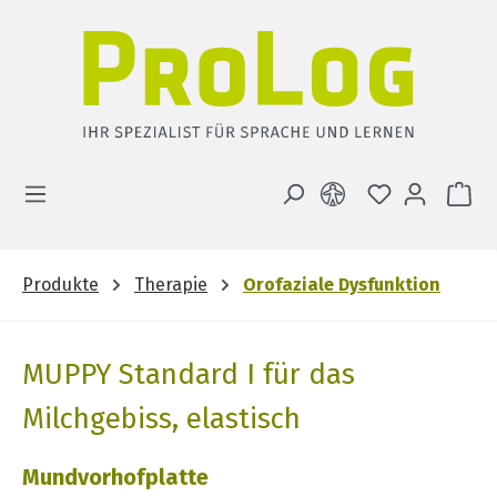
Zum Hauptinhalt springen
DU HAST 0 
WA
Produkte
Therapie
Orofaziale Dysfunktion
MUPPY Standard I für das
Milchgebiss, elastisch
Mundvorhofplatte