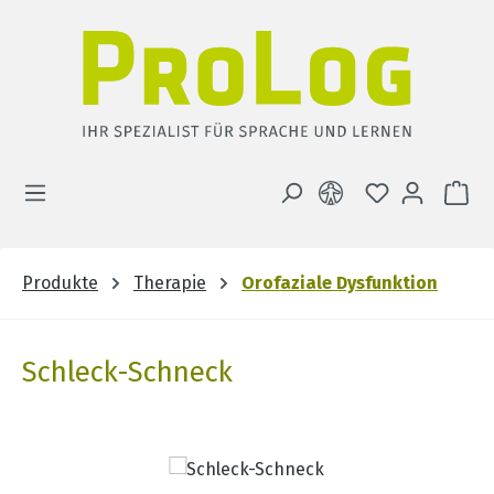
Zum Hauptinhalt springen
DU HAST 0 
WA
Produkte
Therapie
Orofaziale Dysfunktion
Schleck-Schneck
Bildergalerie überspringen