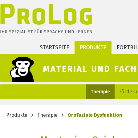
m Hauptinhalt springen
Zur Suche springen
Zur Hauptnavigation springen
STARTSEITE
PRODUKTE
FORTBI
material und fach
Therapie
Förderu
Produkte
Therapie
Orofaziale Dysfunktion