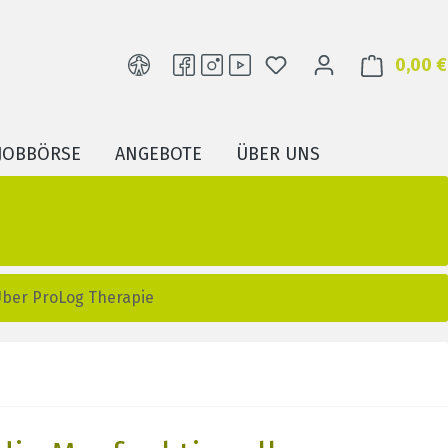
DU HAST 0 PRODUKTE
0,00 €
JOBBÖRSE
ANGEBOTE
ÜBER UNS
Über ProLog Therapie