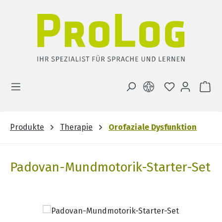
Zum Hauptinhalt springen
DU HAST 0 
WA
Produkte
Therapie
Orofaziale Dysfunktion
Padovan-Mundmotorik-Starter-Set
Bildergalerie überspringen