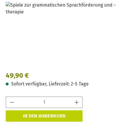
Bildergalerie überspringen
Regulärer Preis:
49,90 €
Sofort verfügbar, Lieferzeit: 2-5 Tage
Produkt Anzahl:
IN DEN WARENKORB