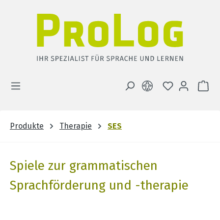
Zum Hauptinhalt springen
DU HAST 0 
WA
Produkte
Therapie
SES
Spiele zur grammatischen
Sprachförderung und -therapie