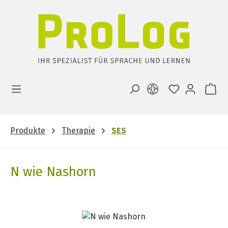
Zum Hauptinhalt springen
DU HAST 0 
WA
Produkte
Therapie
SES
N wie Nashorn
Bildergalerie überspringen