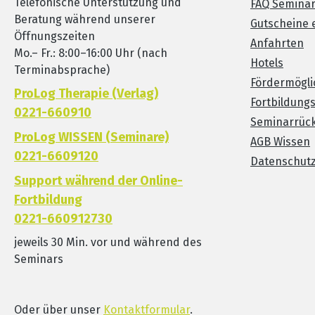
Telefonische Unterstützung und
FAQ Semina
Beratung während unserer
Gutscheine 
Öffnungszeiten
Anfahrten
Mo.– Fr.: 8:00–16:00 Uhr (nach
Hotels
Terminabsprache)
Fördermögli
ProLog Therapie (Verlag)
Fortbildung
0221-660910
Seminarrück
ProLog WISSEN (Seminare)
AGB Wissen
0221-6609120
Datenschut
Support während der Online-
Fortbildung
0221-660912730
jeweils 30 Min. vor und während des
Seminars
Oder über unser
Kontaktformular
.