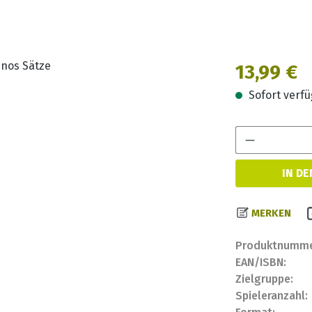
Regulärer Prei
13,99 €
Sofort verfüg
IN D
MERKEN
Produktnumme
EAN/ISBN:
Zielgruppe:
Spieleranzahl: