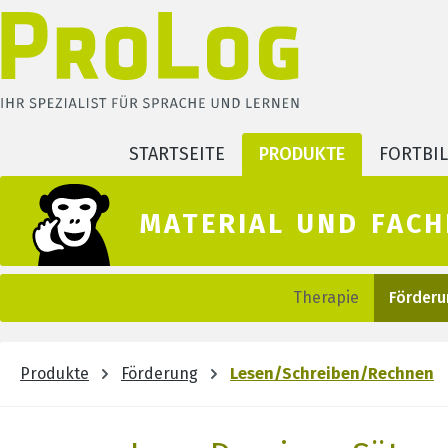
m Hauptinhalt springen
Zur Suche springen
Zur Hauptnavigation springen
STARTSEITE
PRODUKTE
FORTBI
material und fach
Therapie
Förder
Produkte
Förderung
Lesen/Schreiben/Rechnen