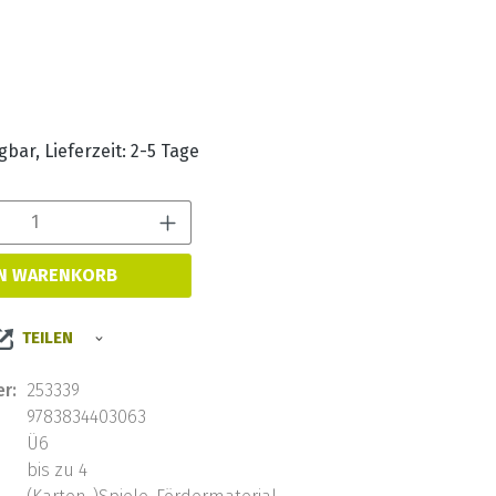
s:
bar, Lieferzeit: 2-5 Tage
Produkt Anzahl: Gib den 
EN WARENKORB
TEILEN
r:
253339
9783834403063
Ü6
bis zu 4