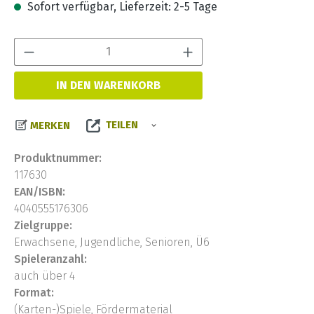
Sofort verfügbar, Lieferzeit: 2-5 Tage
Produkt Anzahl:
IN DEN WARENKORB
TEILEN
MERKEN
Produktnummer:
117630
EAN/ISBN:
4040555176306
Zielgruppe:
Erwachsene, Jugendliche, Senioren, Ü6
Spieleranzahl:
auch über 4
Format:
(Karten-)Spiele, Fördermaterial