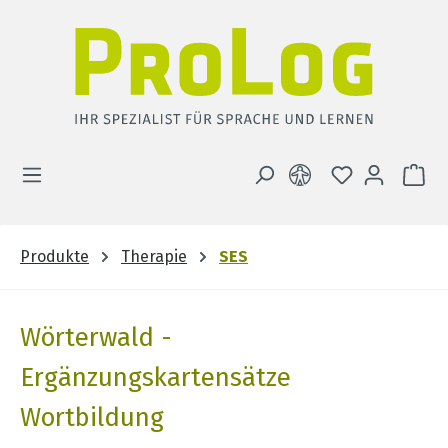
Zum Hauptinhalt springen
DU HAST 0 
WA
Produkte
Therapie
SES
Wörterwald -
Ergänzungskartensätze
Wortbildung