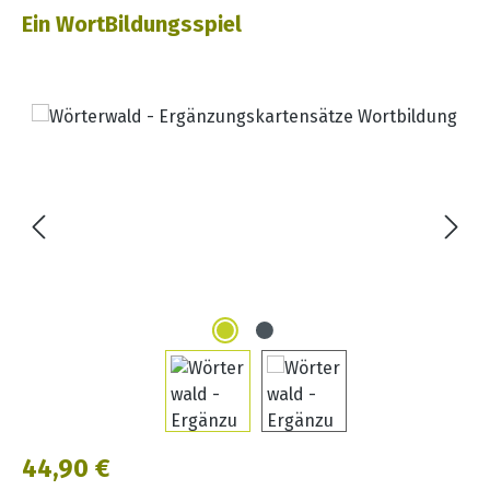
Ein WortBildungsspiel
Bildergalerie überspringen
Regulärer Preis:
44,90 €