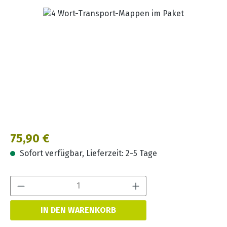
Bildergalerie überspringen
Regulärer Preis:
75,90 €
Sofort verfügbar, Lieferzeit: 2-5 Tage
Produkt Anzahl:
IN DEN WARENKORB