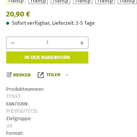
Regulärer Preis:
20,90 €
Sofort verfügbar, Lieferzeit: 2-5 Tage
Produkt Anzahl:
IN DEN WARENKORB
TEILEN
MERKEN
Produktnummer:
117693
EAN/ISBN:
9783956770135
Zielgruppe:
U6
Format: