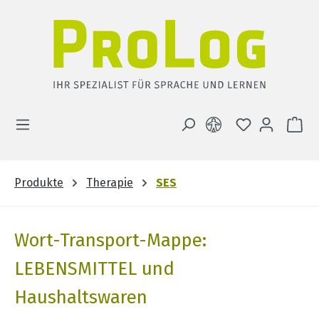
Zum Hauptinhalt springen
DU HAST 0 
WA
Produkte
Therapie
SES
Wort-Transport-Mappe:
LEBENSMITTEL und
Haushaltswaren