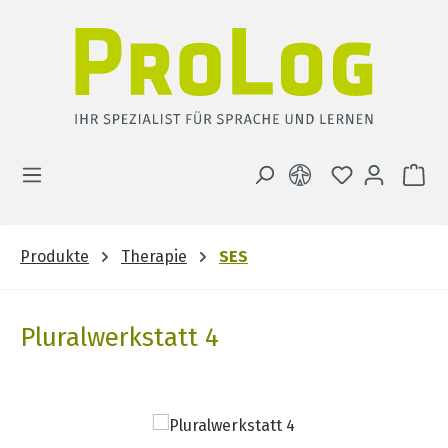
Zum Hauptinhalt springen
DU HAST 0 
WA
Produkte
Therapie
SES
Pluralwerkstatt 4
Bildergalerie überspringen