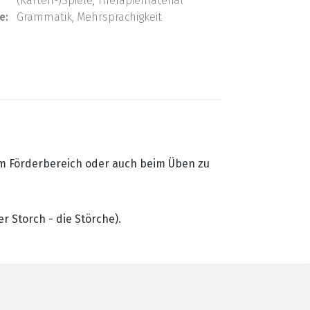
(Karten-)Spiele, Therapiematerial
e:
Grammatik, Mehrsprachigkeit
 im Förderbereich oder auch beim Üben zu
r Storch - die Störche).