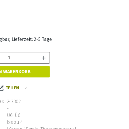
s:
bar, Lieferzeit: 2-5 Tage
Produkt Anzahl: Gib den 
EN WARENKORB
TEILEN
r:
247302
-
U6, Ü6
bis zu 4