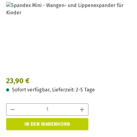
Bildergalerie überspringen
Regulärer Preis:
23,90 €
Sofort verfügbar, Lieferzeit: 2-5 Tage
Produkt Anzahl:
IN DEN WARENKORB