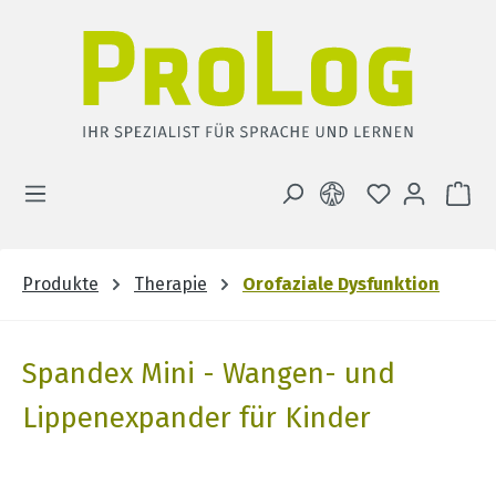
Zum Hauptinhalt springen
DU HAST 0 
WA
Produkte
Therapie
Orofaziale Dysfunktion
Spandex Mini - Wangen- und
Lippenexpander für Kinder