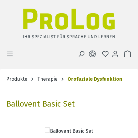
Zum Hauptinhalt springen
DU HAST 0 
WA
Produkte
Therapie
Orofaziale Dysfunktion
Ballovent Basic Set
Bildergalerie überspringen