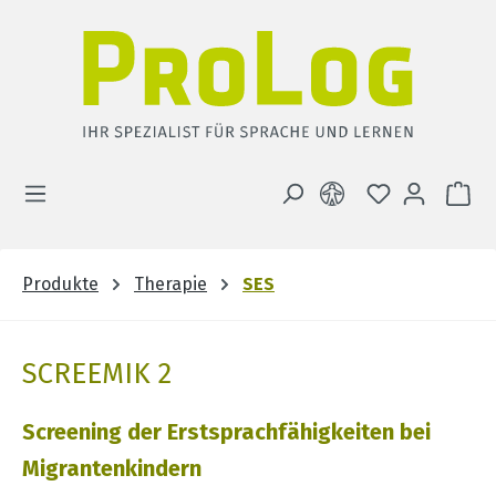
Zum Hauptinhalt springen
DU HAST 0 
WA
Produkte
Therapie
SES
SCREEMIK 2
Screening der Erstsprachfähigkeiten bei
Migrantenkindern