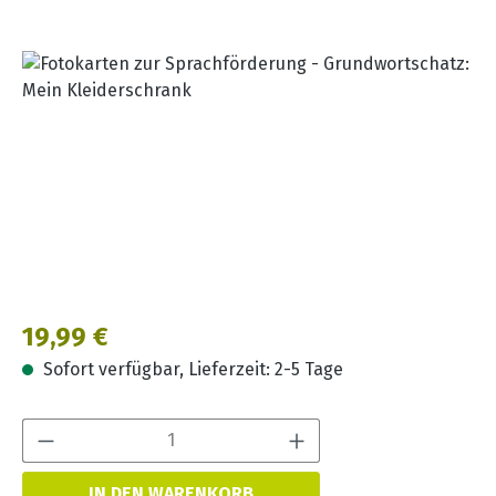
Bildergalerie überspringen
Regulärer Preis:
19,99 €
Sofort verfügbar, Lieferzeit: 2-5 Tage
Produkt Anzahl:
IN DEN WARENKORB