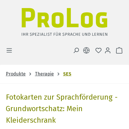
Zum Hauptinhalt springen
DU HAST 0 
WA
Produkte
Therapie
SES
Fotokarten zur Sprachförderung -
Grundwortschatz: Mein
Kleiderschrank