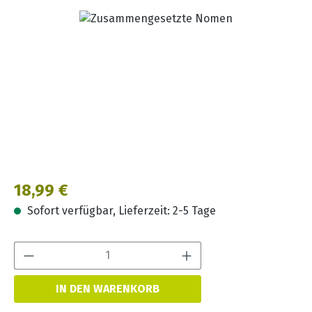
Bildergalerie überspringen
Regulärer Preis:
18,99 €
Sofort verfügbar, Lieferzeit: 2-5 Tage
Produkt Anzahl:
IN DEN WARENKORB