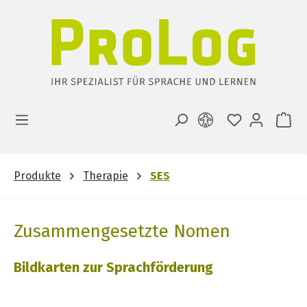
Zum Hauptinhalt springen
DU HAST 0 
WA
Produkte
Therapie
SES
Zusammengesetzte Nomen
Bildkarten zur Sprachförderung