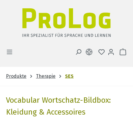
Zum Hauptinhalt springen
DU HAST 0 
WA
Produkte
Therapie
SES
Vocabular Wortschatz-Bildbox:
Kleidung & Accessoires