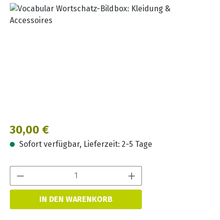
Bildergalerie überspringen
Regulärer Preis:
30,00 €
Sofort verfügbar, Lieferzeit: 2-5 Tage
Produkt Anzahl:
IN DEN WARENKORB