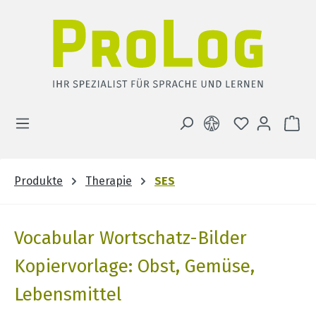
Zum Hauptinhalt springen
DU HAST 0 
WA
Produkte
Therapie
SES
Vocabular Wortschatz-Bilder
Kopiervorlage: Obst, Gemüse,
Lebensmittel