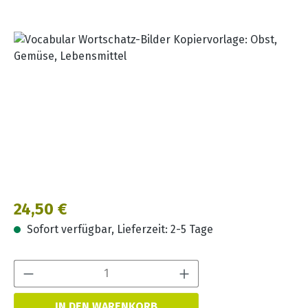
Bildergalerie überspringen
Regulärer Preis:
24,50 €
Sofort verfügbar, Lieferzeit: 2-5 Tage
Produkt Anzahl:
IN DEN WARENKORB