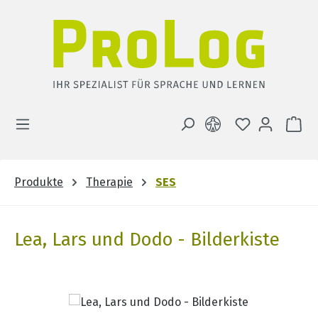
Zum Hauptinhalt springen
DU HAST 0 
WA
Produkte
Therapie
SES
Lea, Lars und Dodo - Bilderkiste
Bildergalerie überspringen