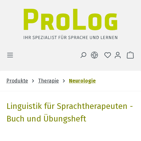
Zum Hauptinhalt springen
DU HAST 0 
WA
Produkte
Therapie
Neurologie
Linguistik für Sprachtherapeuten -
Buch und Übungsheft