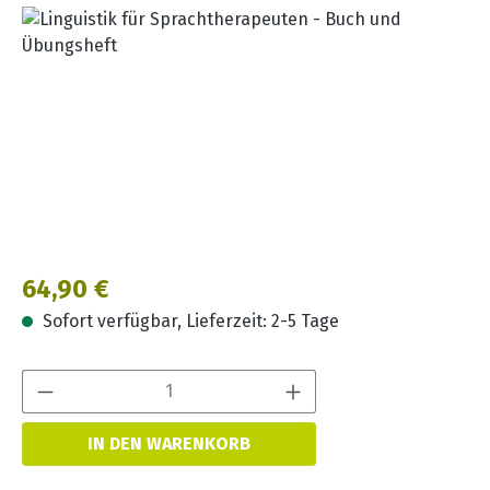
Bildergalerie überspringen
Regulärer Preis:
64,90 €
Sofort verfügbar, Lieferzeit: 2-5 Tage
Produkt Anzahl:
IN DEN WARENKORB