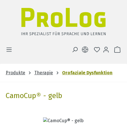
Zum Hauptinhalt springen
DU HAST 0 
WA
Produkte
Therapie
Orofaziale Dysfunktion
CamoCup® - gelb
Bildergalerie überspringen