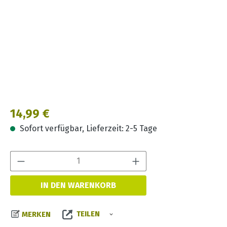
Regulärer Preis:
14,99 €
Sofort verfügbar, Lieferzeit: 2-5 Tage
Produkt Anzahl:
IN DEN WARENKORB
TEILEN
MERKEN