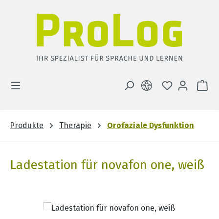
Zum Hauptinhalt springen
DU HAST 0 
WA
Produkte
Therapie
Orofaziale Dysfunktion
Ladestation für novafon one, weiß
Bildergalerie überspringen