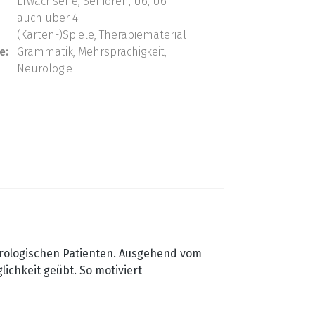
Erwachsene, Senioren, U6, Ü6
auch über 4
(Karten-)Spiele, Therapiematerial
e:
Grammatik, Mehrsprachigkeit,
Neurologie
neurologischen Patienten. Ausgehend vom
ichkeit geübt. So motiviert