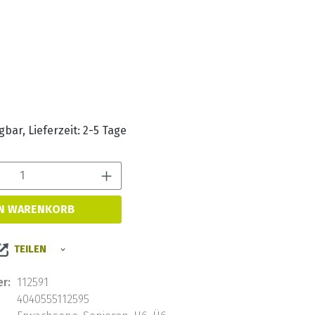
s:
bar, Lieferzeit: 2-5 Tage
Produkt Anzahl: Gib den 
EN WARENKORB
TEILEN
r:
112591
4040555112595