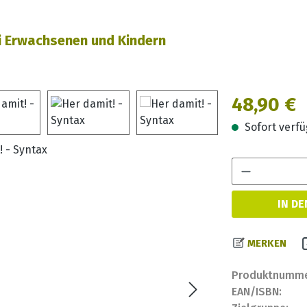
ei Erwachsenen und Kindern
Regulärer Prei
48,90 €
Sofort verfüg
IN D
MERKEN
Produktnumme
EAN/ISBN: