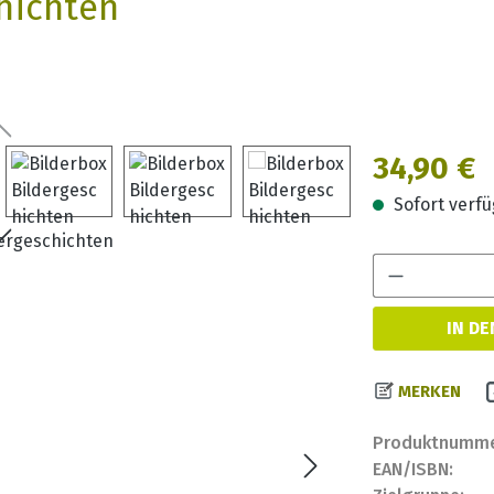
hichten
Regulärer Prei
34,90 €
Sofort verfüg
IN D
MERKEN
Produktnumme
EAN/ISBN: