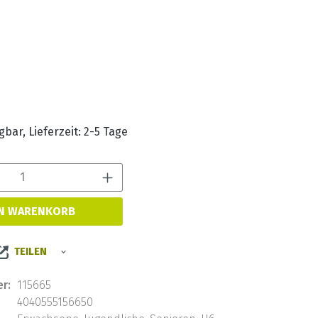
s:
bar, Lieferzeit: 2-5 Tage
Produkt Anzahl: Gib den 
EN WARENKORB
TEILEN
r:
115665
4040555156650