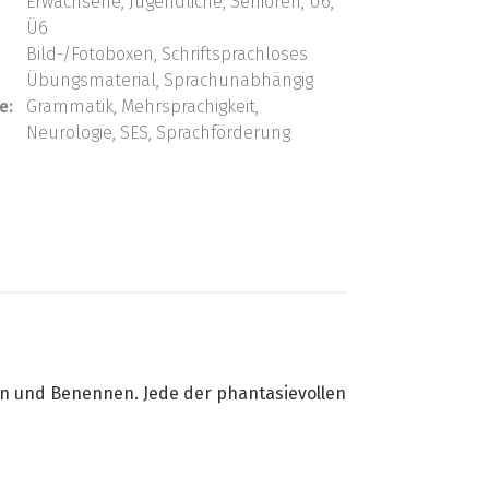
Erwachsene, Jugendliche, Senioren, U6,
Ü6
Bild-/Fotoboxen, Schriftsprachloses
Übungsmaterial, Sprachunabhängig
e:
Grammatik, Mehrsprachigkeit,
Neurologie, SES, Sprachförderung
en und Benennen. Jede der phantasievollen