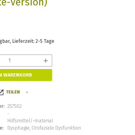
xe-Version)
s:
bar, Lieferzeit: 2-5 Tage
Produkt Anzahl: Gib den 
EN WARENKORB
TEILEN
r:
257502
-
Hilfsmittel/-material
e:
Dysphagie, Orofaziale Dysfunktion