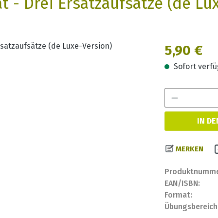
 - Drei Ersatzaufsätze (de Lu
Regulärer Prei
5,90 €
Sofort verfüg
IN D
MERKEN
Produktnumme
EAN/ISBN:
Format:
Übungsbereich