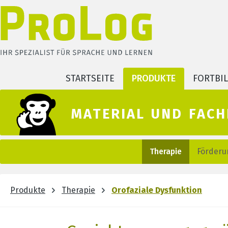
m Hauptinhalt springen
Zur Suche springen
Zur Hauptnavigation springen
STARTSEITE
PRODUKTE
FORTBI
material und fach
Therapie
Förderu
Produkte
Therapie
Orofaziale Dysfunktion