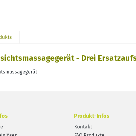
odukts
ichtsmassagegerät - Drei Ersatzaufs
chtsmassagegerät
fos
Produkt-Infos
re
Kontakt
einlösen
FAQ Produkte