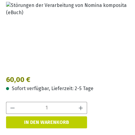
Bildergalerie überspringen
Regulärer Preis:
60,00 €
Sofort verfügbar, Lieferzeit: 2-5 Tage
Produkt Anzahl:
IN DEN WARENKORB