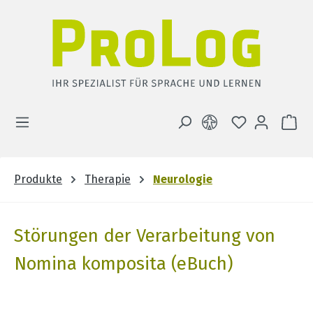
Zum Hauptinhalt springen
DU HAST 0 
WA
Produkte
Therapie
Neurologie
Störungen der Verarbeitung von
Nomina komposita (eBuch)