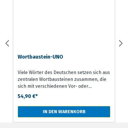
zahlreichen wissenschaftlichen Projekten und
Publikationen mit dem Schwerpunkt „Neuronale und
kognitive Grundlagen von Lernstörungen“.
Wortbaustein-UNO
Viele Wörter des Deutschen setzen sich aus
zentralen Wortbausteinen zusammen, die
sich mit verschiedenen Vor- oder
Endbausteinen kombinieren und so Wörter
54,90 €*
mit neuer Bedeutung entstehen lassen.
Spielerisch wird hier ein umfassender
IN DEN WARENKORB
Einblick in das morphematische System
gegeben, wodurch sich die
orthographischen Besonderheiten eines