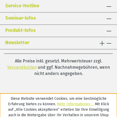
Service-Hotline
Wortstammes einprägen und problemlos
die gesamte Wortfamilie richtig
Seminar-Infos
geschrieben wird. Dies stellt gerade für
rechtschreibschwache Kinder eine enorme
Produkt-Infos
Entlastung dar. Das Wortbaustein-UNO
enthält sechs Kartenspiele mit den
Newsletter
wichtigsten Vor- und Endelementen sowie
den gebräuchlichsten Wortstämmen zu
den folgenden Rechtschreibregeln des
Alle Preise inkl. gesetzl. Mehrwertsteuer zzgl.
Deutschen: Doppelmitlaute, ck, tz, ie, ss
Versandkosten
und ggf. Nachnahmegebühren, wenn
und Dehnungs-h. Neben der UNO-
nicht anders angegeben.
Spielidee werden noch weitere
Spielvarianten und Übungsmöglichkeiten
vorgestellt.
Diese Website verwendet Cookies, um eine bestmögliche
Erfahrung bieten zu können.
Mehr Informationen ...
Mit Klick
auf „Alle Cookies akzeptieren“ erteilen Sie Ihre Einwilligung
auch in die Weitergabe über Ihr Verhalten in unserem Shop