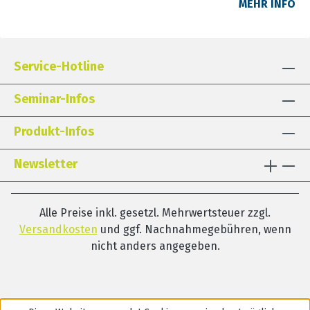
MEHR INFO
Dyskalkulietherapeutin, Kinderkrankenschwester.
Seit über 10 Jahren Dozentin und Coachin.
Bedarfsorientiert und praxisnah ausgerichtete
Seminare, Workshops und Elternabende im Bereich
Service-Hotline
Sprachförderung und Stimm- und Sprechtraining,
Beratung von Dozierenden in den Bereichen
Seminar-Infos
Kommunikation, Didaktik und Technik.
Produkt-Infos
Newsletter
Alle Preise inkl. gesetzl. Mehrwertsteuer zzgl.
Versandkosten
und ggf. Nachnahmegebühren, wenn
nicht anders angegeben.