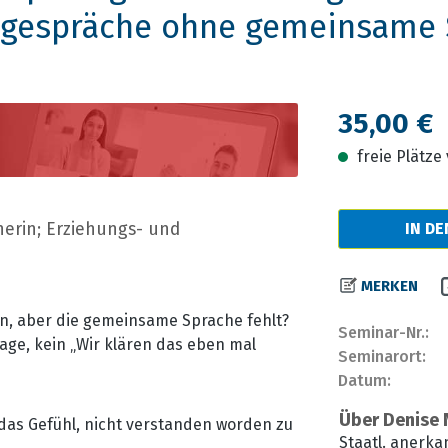
rngespräche ohne gemeinsame
Regulärer Prei
35,00 €
freie Plätz
herin; Erziehungs- und
IN D
MERKEN
en, aber die gemeinsame Sprache fehlt?
Seminar-Nr.:
rage, kein „Wir klären das eben mal
Seminarort:
Datum:
Über Denise 
das Gefühl, nicht verstanden worden zu
Staatl. anerka