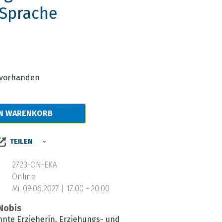
 Sprache
s:
e vorhanden
EN WARENKORB
TEILEN
2723-ON-EKA
Online
Mi. 09.06.2027 | 17:00 - 20:00
Nobis
nnte Erzieherin, Erziehungs- und