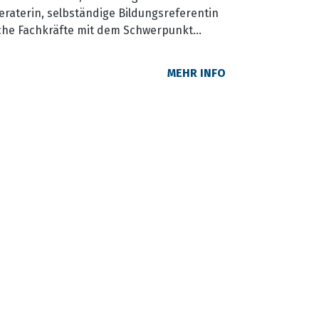
raterin, selbständige Bildungsreferentin
che Fachkräfte mit dem Schwerpunkt
ation, ehemalige Kitaleitung,
in, Fachkraft Gewaltfreie Kommunikation,
MEHR INFO
Mimikresonanz zertifiziert