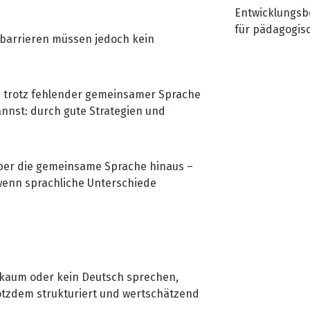
Entwicklungsbe
für pädagogis
hbarrieren müssen jedoch kein
Elternkommunik
Zirkuspädagog
Fachkraft U3, 
du trotz fehlender gemeinsamer Sprache
nnst: durch gute Strategien und
ber die gemeinsame Sprache hinaus –
wenn sprachliche Unterschiede
e kaum oder kein Deutsch sprechen,
otzdem strukturiert und wertschätzend