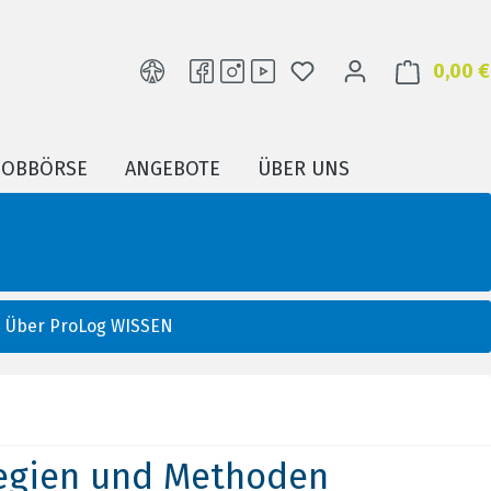
DU HAST 0 PRODUKTE
0,00 €
JOBBÖRSE
ANGEBOTE
ÜBER UNS
Über ProLog WISSEN
tegien und Methoden