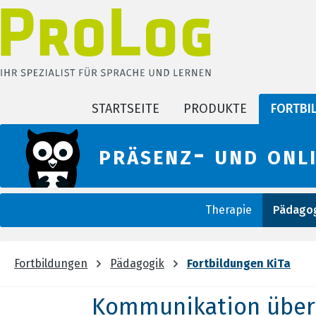
m Hauptinhalt springen
Zur Suche springen
Zur Hauptnavigation springen
STARTSEITE
PRODUKTE
FORTBI
präsenz- und onl
Therapie
Pädagog
Fortbildungen
Pädagogik
Fortbildungen KiTa
Kommunikation über 