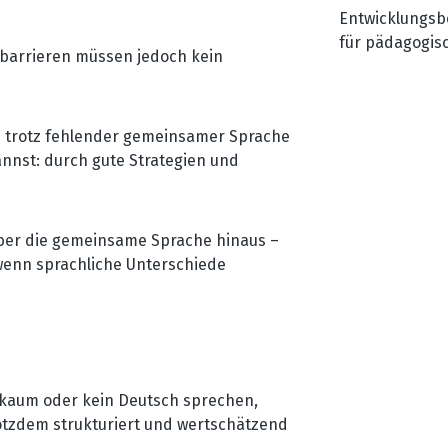
Entwicklungsbe
für pädagogis
hbarrieren müssen jedoch kein
Elternkommunik
Zirkuspädagog
Fachkraft U3, 
du trotz fehlender gemeinsamer Sprache
nnst: durch gute Strategien und
ber die gemeinsame Sprache hinaus –
wenn sprachliche Unterschiede
e kaum oder kein Deutsch sprechen,
otzdem strukturiert und wertschätzend