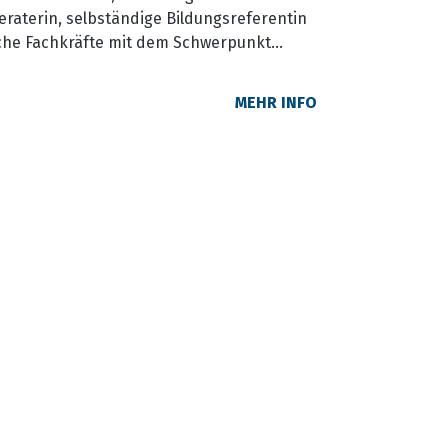
raterin, selbständige Bildungsreferentin
che Fachkräfte mit dem Schwerpunkt
ation, ehemalige Kitaleitung,
in, Fachkraft Gewaltfreie Kommunikation,
MEHR INFO
Mimikresonanz zertifiziert