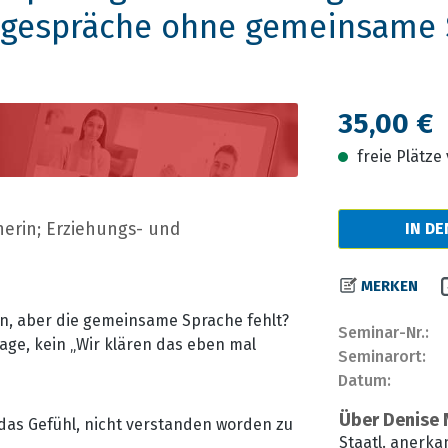
rngespräche ohne gemeinsame
Regulärer Prei
35,00 €
freie Plätz
herin; Erziehungs- und
IN D
MERKEN
en, aber die gemeinsame Sprache fehlt?
Seminar-Nr.:
rage, kein „Wir klären das eben mal
Seminarort:
Datum:
Über Denise 
das Gefühl, nicht verstanden worden zu
Staatl. anerka