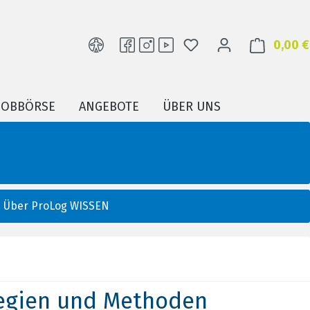
DU HAST 0 PRODUKTE
0,00 €
JOBBÖRSE
ANGEBOTE
ÜBER UNS
Über ProLog WISSEN
tegien und Methoden