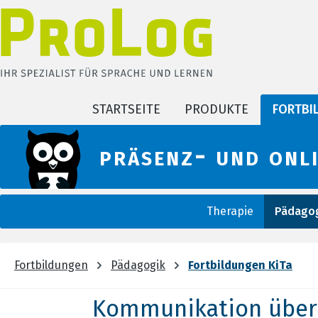
m Hauptinhalt springen
Zur Suche springen
Zur Hauptnavigation springen
STARTSEITE
PRODUKTE
FORTBI
präsenz- und onl
Therapie
Pädagog
Fortbildungen
Pädagogik
Fortbildungen KiTa
Kommunikation über 