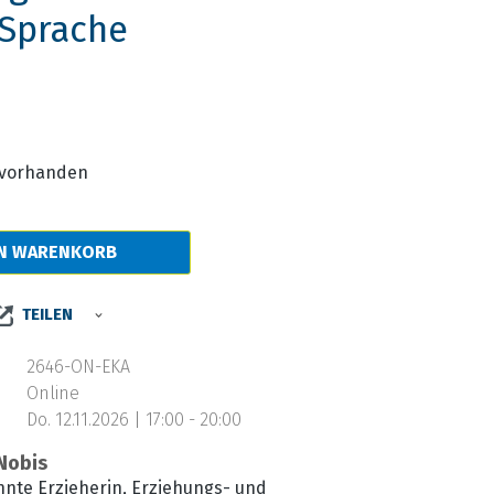
 Sprache
s:
e vorhanden
EN WARENKORB
TEILEN
2646-ON-EKA
Online
Do. 12.11.2026 | 17:00 - 20:00
Nobis
nnte Erzieherin, Erziehungs- und