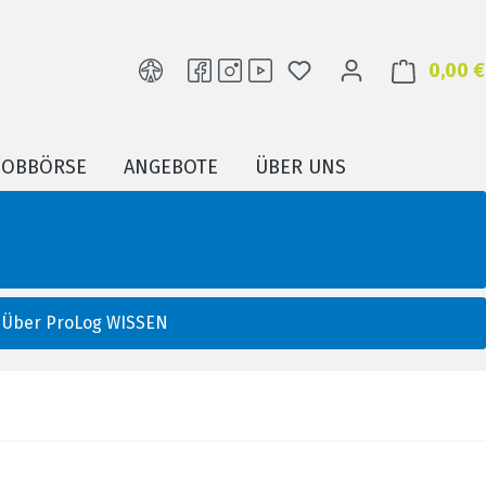
DU HAST 0 PRODUKTE
0,00 €
JOBBÖRSE
ANGEBOTE
ÜBER UNS
Über ProLog WISSEN