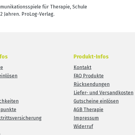
munikationsspiele für Therapie, Schule
 12 Jahren. ProLog-Verlag.
fos
Produkt-Infos
re
Kontakt
einlösen
FAQ Produkte
Rücksendungen
Liefer- und Versandkosten
chkeiten
Gutscheine einlösen
spunkte
AGB Therapie
trittsversicherung
Impressum
Widerruf
z