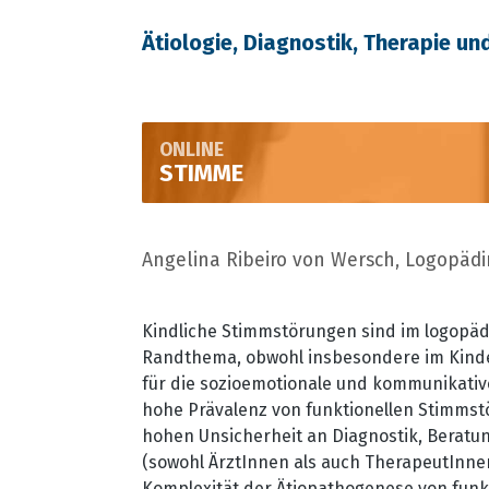
Ätiologie, Diagnostik, Therapie un
ONLINE
STIMME
Angelina Ribeiro von Wersch, Logopädin
Kindliche Stimmstörungen sind im logopädi
Randthema, obwohl insbesondere im Kindes
für die sozioemotionale und kommunikative
hohe Prävalenz von funktionellen Stimmst
hohen Unsicherheit an Diagnostik, Beratu
(sowohl ÄrztInnen als auch TherapeutInne
Komplexität der Ätiopathogenese von funk