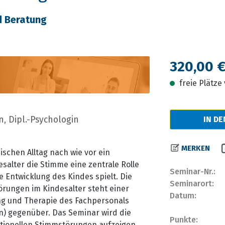
d Beratung
Regulärer Prei
320,00 
freie Plätz
, Dipl.-Psychologin
IN D
MERKEN
schen Alltag nach wie vor ein
alter die Stimme eine zentrale Rolle
Seminar-Nr.:
 Entwicklung des Kindes spielt. Die
Seminarort:
örungen im Kindesalter steht einer
Datum:
ng und Therapie des Fachpersonals
n) gegenüber. Das Seminar wird die
Punkte:
tionellen Stimmstörungen aufzeigen,