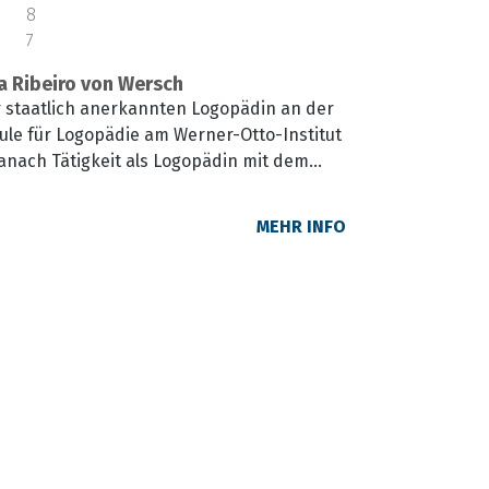
8
7
a Ribeiro von Wersch
r staatlich anerkannten Logopädin an der
ule für Logopädie am Werner-Otto-Institut
anach Tätigkeit als Logopädin mit dem
timmstörungen, insbesondere im
Von 1996-2004 berufsbegleitendes Studium
MEHR INFO
ie an den Universitäten Hamburg und
bildung zum Business-Coach (COATRAIN).
ntin und freie Trainerin mit Schwerpunkt
achsenen- und Kindheitsalter. Von 2004
ktmanagerin bei der Bertelsmann Stiftung
hkindliche Bildung und
derung in Schulen. Seit 2010 arbeitet sie
ntin in der Behörde für Arbeit, Gesundheit,
lie und Integration der Hansestadt