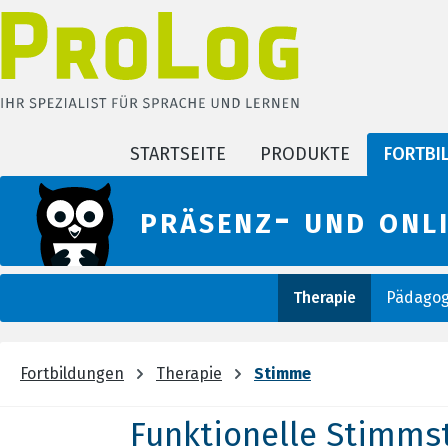
m Hauptinhalt springen
Zur Suche springen
Zur Hauptnavigation springen
STARTSEITE
PRODUKTE
FORTBI
präsenz- und onl
Therapie
Pädagog
Fortbildungen
Therapie
Stimme
Funktionelle Stimms