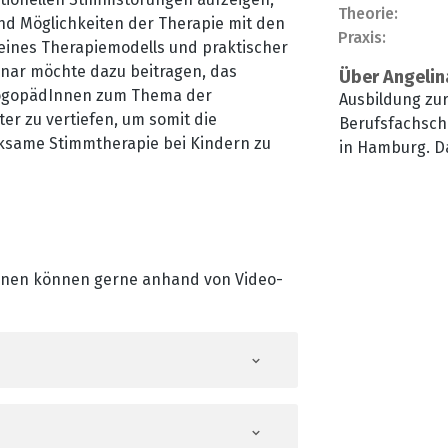
Theorie:
und Möglichkeiten der Therapie mit den
Praxis:
 eines Therapiemodells und praktischer
nar möchte dazu beitragen, das
Über Angelin
LogopädInnen zum Thema der
Ausbildung zu
er zu vertiefen, um somit die
Berufsfachsch
rksame Stimmtherapie bei Kindern zu
in Hamburg. D
Schwerpunkt S
Kindesalter. 
der Psycholog
Lissabon. Aus
Seit 2003 Doze
Innen können gerne anhand von Video-
Stimme im Erw
bis 2009 Proje
im Bereich frü
Gesundheitsför
als Fachrefere
Soziales, Fami
Hamburg.