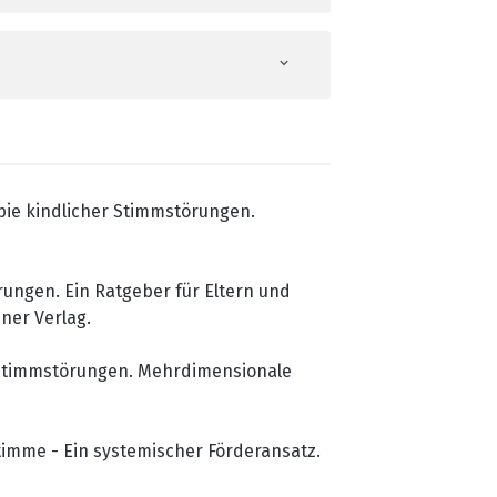
Berufserfahru
im Rahmen der
pie kindlicher Stimmstörungen.
rungen. Ein Ratgeber für Eltern und
ner Verlag.
e Stimmstörungen. Mehrdimensionale
stimme - Ein systemischer Förderansatz.