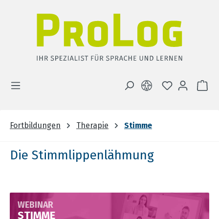
Zum Hauptinhalt springen
DU HAST 0 
WA
Fortbildungen
Therapie
Stimme
Die Stimmlippenlähmung
WEBINAR
STIMME